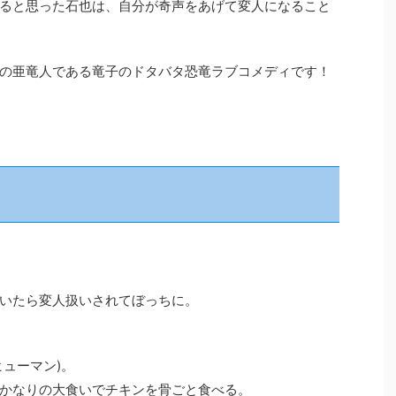
ると思った石也は、自分が奇声をあげて変人になること
の亜竜人である竜子のドタバタ恐竜ラブコメディです！
いたら変人扱いされてぼっちに。
ューマン)。
かなりの大食いでチキンを骨ごと食べる。