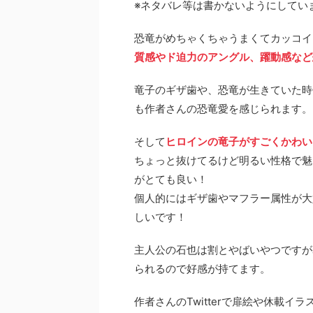
※ネタバレ等は書かないようにしてい
恐竜がめちゃくちゃうまくてカッコイ
質感やド迫力のアングル、躍動感など
竜子のギザ歯や、恐竜が生きていた時
も作者さんの恐竜愛を感じられます。
そして
ヒロインの竜子がすごくかわい
ちょっと抜けてるけど明るい性格で魅
がとても良い！
個人的にはギザ歯やマフラー属性が大
しいです！
主人公の石也は割とやばいやつですが
られるので好感が持てます。
作者さんのTwitterで扉絵や休載