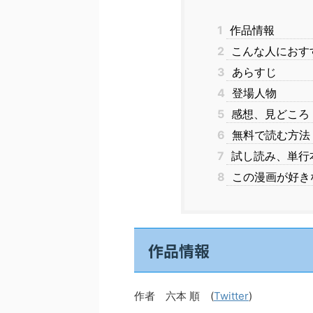
1
作品情報
2
こんな人におす
3
あらすじ
4
登場人物
5
感想、見どころ
6
無料で読む方法
7
試し読み、単行
8
この漫画が好き
作品情報
作者 六本 順 (
Twitter
)