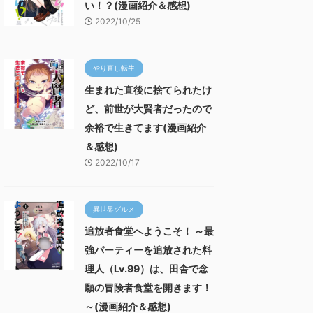
い！？(漫画紹介＆感想)
2022/10/25
やり直し転生
生まれた直後に捨てられたけ
ど、前世が大賢者だったので
余裕で生きてます(漫画紹介
＆感想)
2022/10/17
異世界グルメ
追放者食堂へようこそ！ ～最
強パーティーを追放された料
理人（Lv.99）は、田舎で念
願の冒険者食堂を開きます！
～(漫画紹介＆感想)