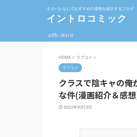
ネタバレなしでおすすめの漫画を紹介するブログ
イントロコミック
お問い合わせ
HOME
>
ラブコメ
>
ラブコメ
クラスで陰キャの俺
な件(漫画紹介＆感想
2022年9月13日