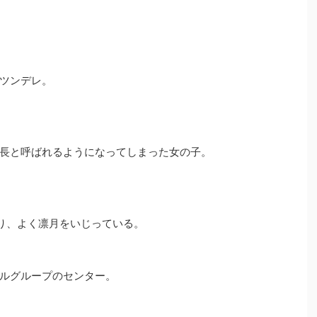
ツンデレ。
長と呼ばれるようになってしまった女の子。
り、よく凛月をいじっている。
ルグループのセンター。