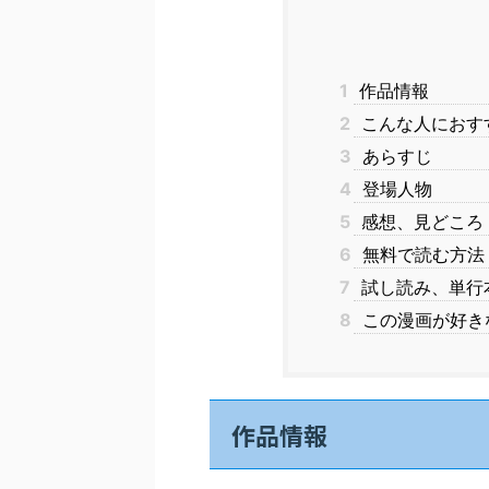
1
作品情報
2
こんな人におす
3
あらすじ
4
登場人物
5
感想、見どころ
6
無料で読む方法
7
試し読み、単行
8
この漫画が好き
作品情報