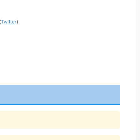
(
Twitter
)