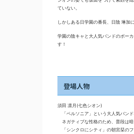
ていない。
しかしある日学園の番長、日陰 琳加
学園の陰キャと大人気バンドのボーカ
す！
登場人物
須田 凛月(七色シオン)
「ペルソニア」という大人気バンド
ネガティブな性格のため、普段は暗
「シンクロにシティ」の朝宮栞のフ