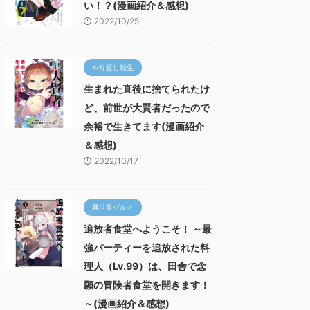
い！？(漫画紹介＆感想)
2022/10/25
やり直し転生
生まれた直後に捨てられたけ
ど、前世が大賢者だったので
余裕で生きてます(漫画紹介
＆感想)
2022/10/17
異世界グルメ
追放者食堂へようこそ！ ～最
強パーティーを追放された料
理人（Lv.99）は、田舎で念
願の冒険者食堂を開きます！
～(漫画紹介＆感想)