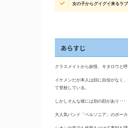
女の子からグイグイ来るラブ
あらすじ
クラスメイトから妖怪、キタロウと呼
イケメンだが本人は顔に自信がなく、
て登校している。
しかしそんな彼には別の顔があり･･･
大人気バンド「ペルソニア」のボーカ
シオンの姿でも仮面をつけて素顔を隠