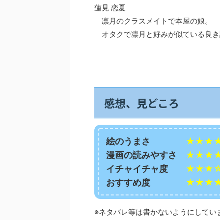
蓮見 恋夏
凛月のクラスメイトで本屋の娘。
オタクで凛月と好みが似ている良き
感想、見どころ
絵のうまさ
★★★
漫画の読みやすさ
★★★
イチャイチャ度
★★★
おすすめ度
★★★
※ネタバレ等は書かないようにしてい