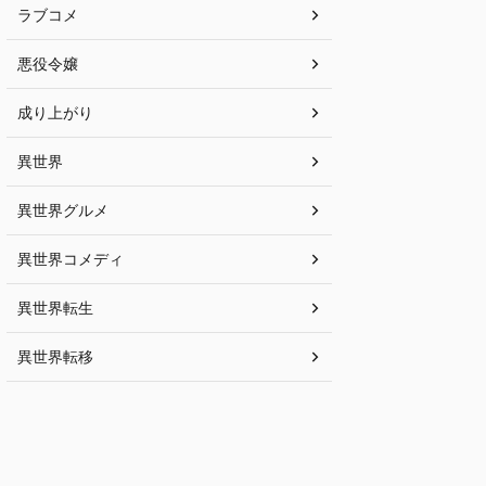
ラブコメ
悪役令嬢
成り上がり
異世界
異世界グルメ
異世界コメディ
異世界転生
異世界転移