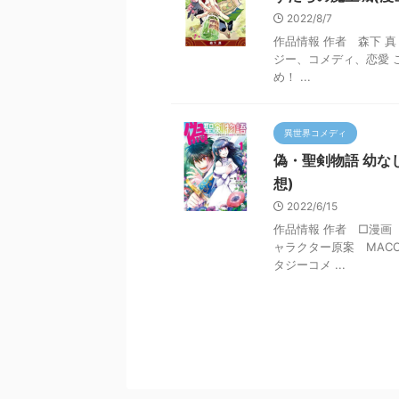
2022/8/7
作品情報 作者 森下 真
ジー、コメディ、恋愛 この
め！ ...
異世界コメディ
偽・聖剣物語 幼な
想)
2022/6/15
作品情報 作者 □漫画
ャラクター原案 MACCO
タジーコメ ...