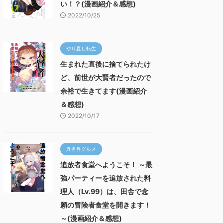
い！？(漫画紹介＆感想)
2022/10/25
やり直し転生
生まれた直後に捨てられたけ
ど、前世が大賢者だったので
余裕で生きてます(漫画紹介
＆感想)
2022/10/17
異世界グルメ
追放者食堂へようこそ！ ～最
強パーティーを追放された料
理人（Lv.99）は、田舎で念
願の冒険者食堂を開きます！
～(漫画紹介＆感想)