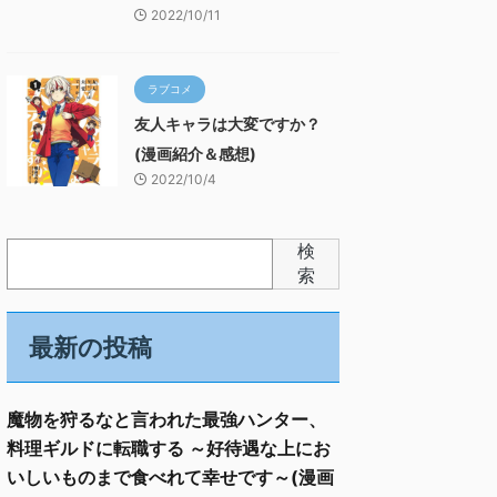
2022/10/11
ラブコメ
友人キャラは大変ですか？
(漫画紹介＆感想)
2022/10/4
検
索
最新の投稿
魔物を狩るなと言われた最強ハンター、
料理ギルドに転職する ～好待遇な上にお
いしいものまで食べれて幸せです～(漫画