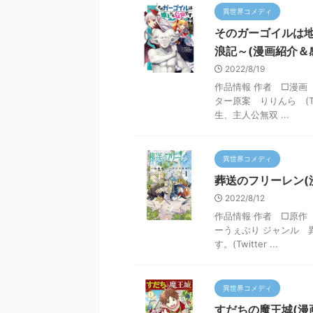
異世界コメディ
そのガーゴイルは
浪記～(漫画紹介＆
2022/8/19
作品情報 作者 □漫画
ター原案 りりんら (Tw
生、主人公無双 ...
異世界コメディ
葬送のフリーレン(
2022/8/12
作品情報 作者 □原作 
ーうぇぶり ジャンル 異
す。(Twitter ...
異世界コメディ
すだちの魔王城(漫