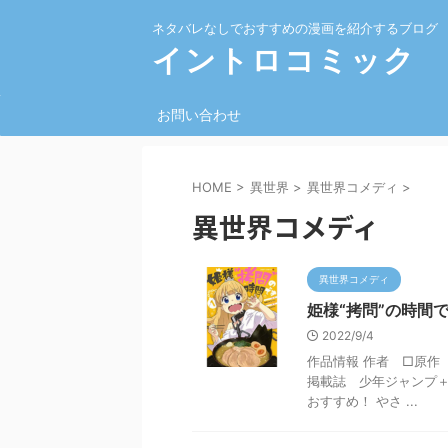
ネタバレなしでおすすめの漫画を紹介するブログ
イントロコミック
お問い合わせ
HOME
>
異世界
>
異世界コメディ
>
異世界コメディ
異世界コメディ
姫様“拷問”の時間
2022/9/4
作品情報 作者 □原作 春
掲載誌 少年ジャンプ＋
おすすめ！ やさ ...