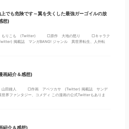
地上でも危険です～翼を失くした最強ガーゴイルの放
感想)
 もりこも (Twitter) □原作 大地の怒り □キャラク
itter) 掲載誌 マンガBANG! ジャンル 異世界転生、人外転
漫画紹介＆感想)
山田鐘人 □作画 アベツカサ (Twitter) 掲載誌 サンデ
世界ファンタジー、コメディ この漫画の公式Twitterもありま
画紹介＆感想)