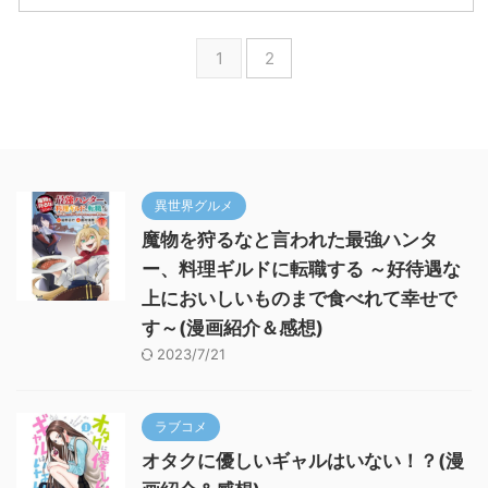
1
2
異世界グルメ
魔物を狩るなと言われた最強ハンタ
ー、料理ギルドに転職する ～好待遇な
上においしいものまで食べれて幸せで
す～(漫画紹介＆感想)
2023/7/21
ラブコメ
オタクに優しいギャルはいない！？(漫