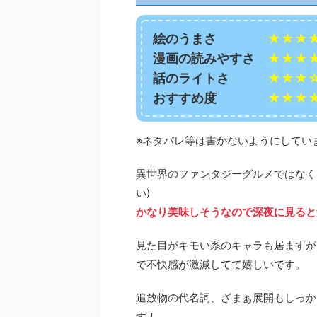
絵のうまさ
★★★
漫画の読みやすさ
★★★
話のライトさ
★★★
おすすめ度
★★★
※ネタバレ等は書かないようにしてい
異世界のファンタジーグルメではなく
い)
かなり美味しそうなので深夜に見ると危
見た目がキモい系のキャラも居ますが
で不快感が激減してて嬉しいです。
追放物の代名詞、ざまぁ展開もしっか
す！