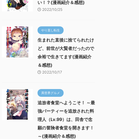
い！？(漫画紹介＆感想)
2022/10/25
やり直し転生
生まれた直後に捨てられたけ
ど、前世が大賢者だったので
余裕で生きてます(漫画紹介
＆感想)
2022/10/17
異世界グルメ
追放者食堂へようこそ！ ～最
強パーティーを追放された料
理人（Lv.99）は、田舎で念
願の冒険者食堂を開きます！
～(漫画紹介＆感想)