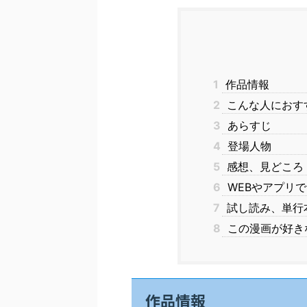
1
作品情報
2
こんな人におす
3
あらすじ
4
登場人物
5
感想、見どころ
6
WEBやアプリ
7
試し読み、単行
8
この漫画が好き
作品情報