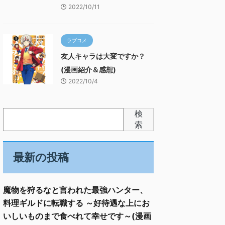
2022/10/11
ラブコメ
友人キャラは大変ですか？
(漫画紹介＆感想)
2022/10/4
検
索
最新の投稿
魔物を狩るなと言われた最強ハンター、
料理ギルドに転職する ～好待遇な上にお
いしいものまで食べれて幸せです～(漫画