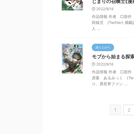
じまりの召喚士(漫
2022/9/19
作品情報 作者 □原作
田猿児 (Twitter
人 ...
成り上がり
モブから始まる探索
2022/9/16
作品情報 作者 □原作
原案 あるみっく (Tw
り、異世界ファン ...
1
2