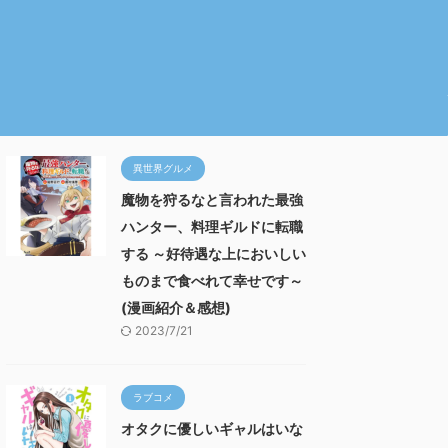
異世界グルメ
魔物を狩るなと言われた最強
ハンター、料理ギルドに転職
する ～好待遇な上においしい
ものまで食べれて幸せです～
(漫画紹介＆感想)
2023/7/21
ラブコメ
オタクに優しいギャルはいな