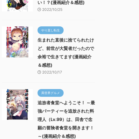
い！？(漫画紹介＆感想)
2022/10/25
やり直し転生
生まれた直後に捨てられたけ
ど、前世が大賢者だったので
余裕で生きてます(漫画紹介
＆感想)
2022/10/17
異世界グルメ
追放者食堂へようこそ！ ～最
強パーティーを追放された料
理人（Lv.99）は、田舎で念
願の冒険者食堂を開きます！
～(漫画紹介＆感想)