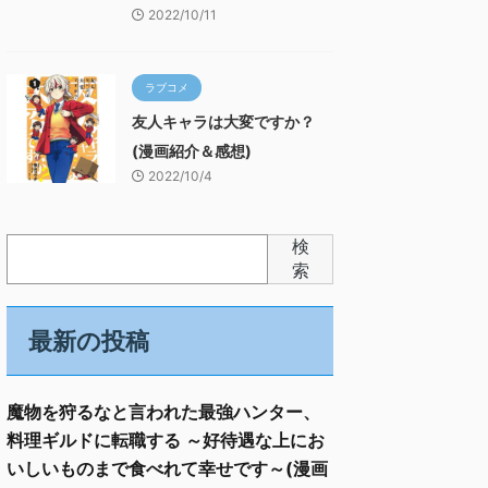
2022/10/11
ラブコメ
友人キャラは大変ですか？
(漫画紹介＆感想)
2022/10/4
検
索
最新の投稿
魔物を狩るなと言われた最強ハンター、
料理ギルドに転職する ～好待遇な上にお
いしいものまで食べれて幸せです～(漫画