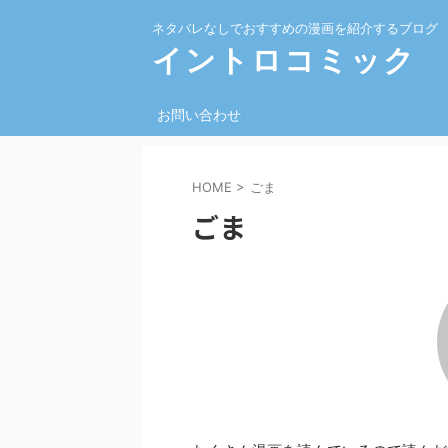
ネタバレなしでおすすめの漫画を紹介するブログ
イントロコミック
お問い合わせ
HOME
>
ごま
ごま