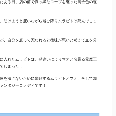
たある日、店の前で真っ黒なローブを纏った黄金色の瞳
、助けようと庇いながら飛び降りムラビトは死んでしま
が、自分を庇って死なれると後味が悪いと考えて血を分
に入れたムラビトは、勘違いによりマオと名乗る元魔王
てしまった！
屋を潰さないために奮闘するムラビトとマオ、そして加
ァンタジーコメディです！