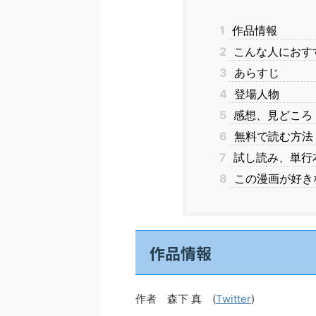
1
作品情報
2
こんな人におす
3
あらすじ
4
登場人物
5
感想、見どころ
6
無料で読む方法
7
試し読み、単行
8
この漫画が好き
作品情報
作者 森下 真 (
Twitter
)