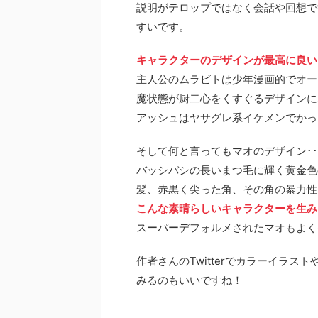
説明がテロップではなく会話や回想で
すいです。
キャラクターのデザインが最高に良い
主人公のムラビトは少年漫画的でオー
魔状態が厨二心をくすぐるデザインに
アッシュはヤサグレ系イケメンでかっ
そして何と言ってもマオのデザイン･･
バッシバシの長いまつ毛に輝く黄金色
髪、赤黒く尖った角、その角の暴力性
こんな素晴らしいキャラクターを生み
スーパーデフォルメされたマオもよく
作者さんのTwitterでカラーイラ
みるのもいいですね！