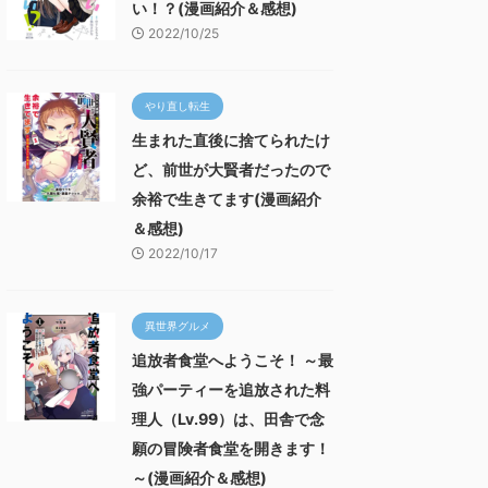
い！？(漫画紹介＆感想)
2022/10/25
やり直し転生
生まれた直後に捨てられたけ
ど、前世が大賢者だったので
余裕で生きてます(漫画紹介
＆感想)
2022/10/17
異世界グルメ
追放者食堂へようこそ！ ～最
強パーティーを追放された料
理人（Lv.99）は、田舎で念
願の冒険者食堂を開きます！
～(漫画紹介＆感想)