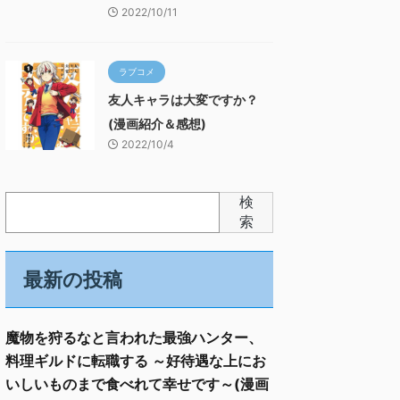
2022/10/11
ラブコメ
友人キャラは大変ですか？
(漫画紹介＆感想)
2022/10/4
検
索
最新の投稿
魔物を狩るなと言われた最強ハンター、
料理ギルドに転職する ～好待遇な上にお
いしいものまで食べれて幸せです～(漫画