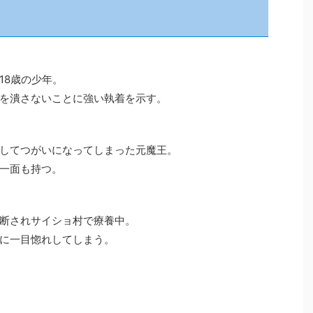
8歳の少年。
を潰さないことに強い執着を示す。
してつがいになってしまった元魔王。
一面も持つ。
断されサイショ村で療養中。
に一目惚れしてしまう。