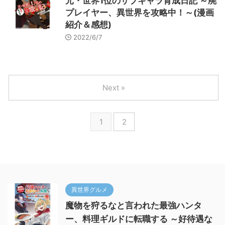
元・世界1位のサブキャラ育成日記 ～廃
プレイヤー、異世界を攻略中！～(漫画
紹介＆感想)
2022/6/7
Next »
1
2
異世界グルメ
魔物を狩るなと言われた最強ハンタ
ー、料理ギルドに転職する ～好待遇な