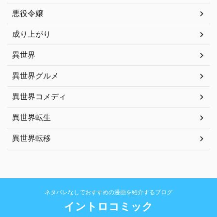
悪役令嬢
成り上がり
異世界
異世界グルメ
異世界コメディ
異世界転生
異世界転移
ネタバレなしでおすすめの漫画を紹介するブログ
イントロコミック