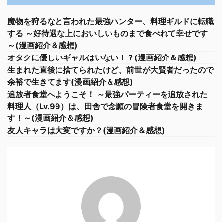
魔物を狩るなと言われた最強ハンター、料理ギルドに転職
する ～好待遇な上においしいものまで食べれて幸せです
～(漫画紹介＆感想)
オタクに優しいギャルはいない！？(漫画紹介＆感想)
生まれた直後に捨てられたけど、前世が大賢者だったので
余裕で生きてます(漫画紹介＆感想)
追放者食堂へようこそ！ ～最強パーティーを追放された
料理人（Lv.99）は、田舎で念願の冒険者食堂を開きま
す！～(漫画紹介＆感想)
友人キャラは大変ですか？(漫画紹介＆感想)