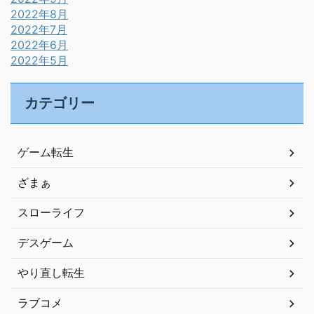
2022年8月
2022年7月
2022年6月
2022年5月
カテゴリー
ゲーム転生
ざまぁ
スローライフ
デスゲーム
やり直し転生
ラブコメ