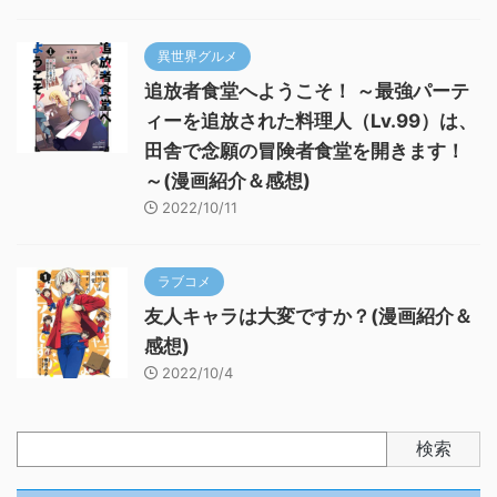
異世界グルメ
追放者食堂へようこそ！ ～最強パーテ
ィーを追放された料理人（Lv.99）は、
田舎で念願の冒険者食堂を開きます！
～(漫画紹介＆感想)
2022/10/11
ラブコメ
友人キャラは大変ですか？(漫画紹介＆
感想)
2022/10/4
検索