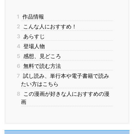
1
作品情報
2
こんな人におすすめ！
3
あらすじ
4
登場人物
5
感想、見どころ
6
無料で読む方法
7
試し読み、単行本や電子書籍で読み
たい方はこちら
8
この漫画が好きな人におすすめの漫
画