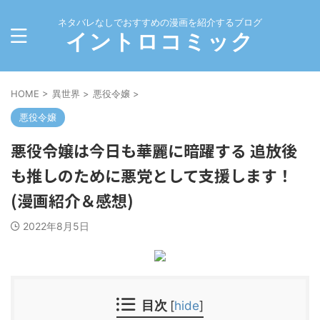
ネタバレなしでおすすめの漫画を紹介するブログ
イントロコミック
HOME
>
異世界
>
悪役令嬢
>
悪役令嬢
悪役令嬢は今日も華麗に暗躍する 追放後
も推しのために悪党として支援します！
(漫画紹介＆感想)
2022年8月5日
目次
[
hide
]