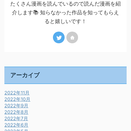
たくさん漫画を読んでいるので読んだ漫画を紹
介します📚 知らなかった作品を知ってもらえ
ると嬉しいです！
アーカイブ
2022年11月
2022年10月
2022年9月
2022年8月
2022年7月
2022年6月