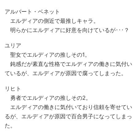
アルバート・ベネット
エルディアの側近で最推しキャラ。
明らかにエルディアに好意を向けているが･･･？
ユリア
聖女でエルディアの推しその1。
鈍感だが素直な性格でエルディアの働きに気付い
ているが、エルディアが原因で腐ってしまった。
リヒト
勇者でエルディアの推しその2。
エルディアの働きに気付いており信頼を寄せてい
るが、エルディアが原因で百合男子になってしまっ
た。