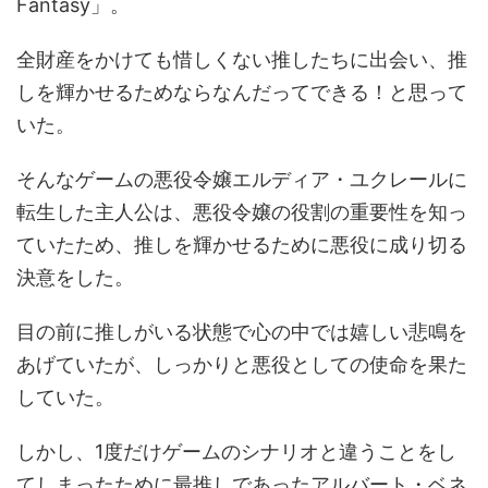
Fantasy」。
全財産をかけても惜しくない推したちに出会い、推
しを輝かせるためならなんだってできる！と思って
いた。
そんなゲームの悪役令嬢エルディア・ユクレールに
転生した主人公は、悪役令嬢の役割の重要性を知っ
ていたため、推しを輝かせるために悪役に成り切る
決意をした。
目の前に推しがいる状態で心の中では嬉しい悲鳴を
あげていたが、しっかりと悪役としての使命を果た
していた。
しかし、1度だけゲームのシナリオと違うことをし
てしまったために最推しであったアルバート・ベネ