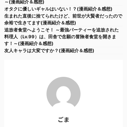
～(漫画紹介＆感想)
オタクに優しいギャルはいない！？(漫画紹介＆感想)
生まれた直後に捨てられたけど、前世が大賢者だったので
余裕で生きてます(漫画紹介＆感想)
追放者食堂へようこそ！ ～最強パーティーを追放された
料理人（Lv.99）は、田舎で念願の冒険者食堂を開きま
す！～(漫画紹介＆感想)
友人キャラは大変ですか？(漫画紹介＆感想)
ごま