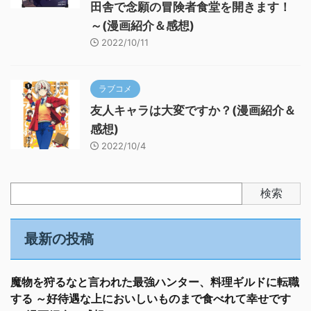
田舎で念願の冒険者食堂を開きます！
～(漫画紹介＆感想)
2022/10/11
ラブコメ
友人キャラは大変ですか？(漫画紹介＆
感想)
2022/10/4
検索
最新の投稿
魔物を狩るなと言われた最強ハンター、料理ギルドに転職
する ～好待遇な上においしいものまで食べれて幸せです