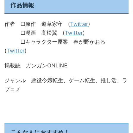
作品情報
作者 □原作 道草家守 (
Twitter
)
□漫画 高松翼 (
Twitter
)
□キャラクター原案 春が野かおる
(
Twitter
)
掲載誌 ガンガンONLINE
ジャンル 悪役令嬢転生、ゲーム転生、推し活、ラ
ブコメ
こんな人におすすめ！