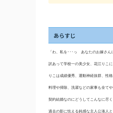
あらすじ
「わ、私を･･･っ あなたのお嫁さんに
訳あって学校一の美少女、花江りこに
りこは成績優秀、運動神経抜群、性格
料理や掃除、洗濯などの家事も全てや
契約結婚なのにどうしてこんなに尽く
過去の影に怯える鈍感な主人公湊人と