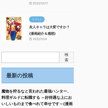
2022/10/11
ラブコメ
友人キャラは大変ですか？
(漫画紹介＆感想)
2022/10/4
検
索
最新の投稿
魔物を狩るなと言われた最強ハンター、
料理ギルドに転職する ～好待遇な上にお
いしいものまで食べれて幸せです～(漫画