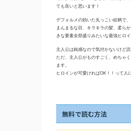
ても良いと思います！
デフォルメの効いた丸っこい絵柄で、
まんまるな目、キラキラの髪、柔らか
きな要素全部盛りみたいな最強ヒロイ
主人公は鈍感なので気付かないけど読
ただ、主人公がものすごく、めちゃく
ます。
ヒロインが可愛ければOK！！って人
無料で読む方法