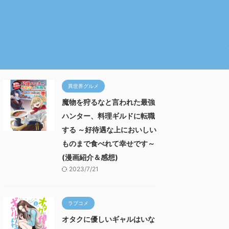
異世界グルメ
魔物を狩るなと言われた最強
ハンター、料理ギルドに転職
する ～好待遇な上においしい
ものまで食べれて幸せです～
(漫画紹介＆感想)
2023/7/21
ラブコメ
オタクに優しいギャルはいな