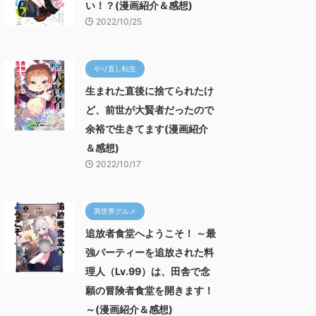
い！？(漫画紹介＆感想)
2022/10/25
やり直し転生
生まれた直後に捨てられたけ
ど、前世が大賢者だったので
余裕で生きてます(漫画紹介
＆感想)
2022/10/17
異世界グルメ
追放者食堂へようこそ！ ～最
強パーティーを追放された料
理人（Lv.99）は、田舎で念
願の冒険者食堂を開きます！
～(漫画紹介＆感想)