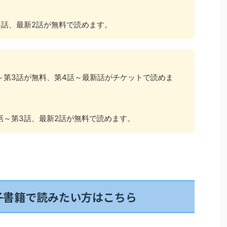
3話、最新2話が無料で読めます。
～第3話が無料、第4話～最新話がチケットで読めま
話～第3話、最新2話が無料で読めます。
子書籍で読みたい方はこちら