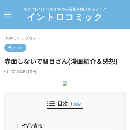
ネタバレなしでおすすめの漫画を紹介するブログ
イントロコミック
HOME
>
ラブコメ
>
ラブコメ
赤面しないで関目さん(漫画紹介＆感想)
2022年6月3日
目次
[
hide
]
1
作品情報