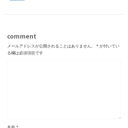
comment
メールアドレスが公開されることはありません。
*
が付いてい
る欄は必須項目です
名前
*