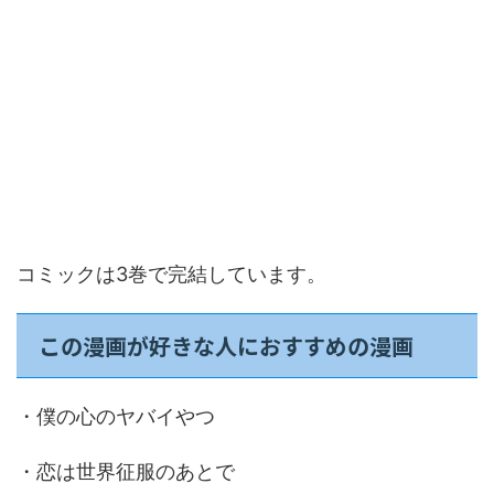
コミックは3巻で完結しています。
この漫画が好きな人におすすめの漫画
・僕の心のヤバイやつ
・恋は世界征服のあとで