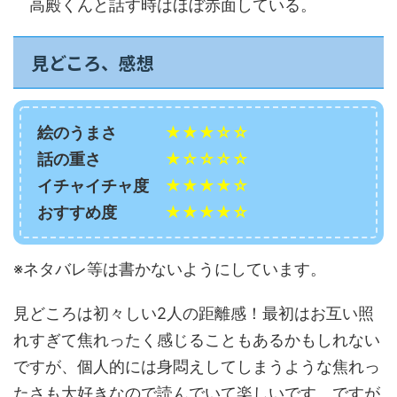
高殿くんと話す時はほぼ赤面している。
見どころ、感想
絵のうまさ
★★★☆☆
話の重さ
★☆☆☆☆
イチャイチャ度
★★★★☆
おすすめ度
★★★★☆
※ネタバレ等は書かないようにしています。
見どころは初々しい2人の距離感！最初はお互い照
れすぎて焦れったく感じることもあるかもしれない
ですが、個人的には身悶えしてしまうような焦れっ
たさも大好きなので読んでいて楽しいです。ですが