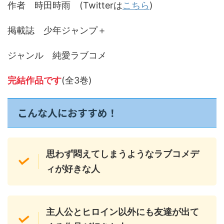
作者 時田時雨 (Twitterは
こちら
)
掲載誌 少年ジャンプ＋
ジャンル 純愛ラブコメ
完結作品です
(全3巻)
こんな人におすすめ！
思わず悶えてしまうようなラブコメデ
ィが好きな人
主人公とヒロイン以外にも友達が出て