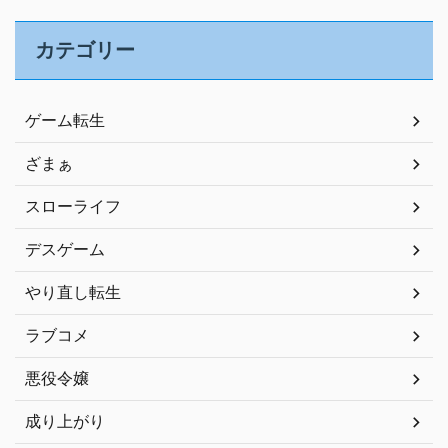
カテゴリー
ゲーム転生
ざまぁ
スローライフ
デスゲーム
やり直し転生
ラブコメ
悪役令嬢
成り上がり