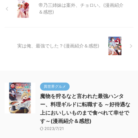
帝乃三姉妹は案外、チョロい。(漫画紹介
＆感想)
実は俺、最強でした？(漫画紹介＆感想)
異世界グルメ
魔物を狩るなと言われた最強ハンタ
ー、料理ギルドに転職する ～好待遇な
上においしいものまで食べれて幸せで
す～(漫画紹介＆感想)
2023/7/21