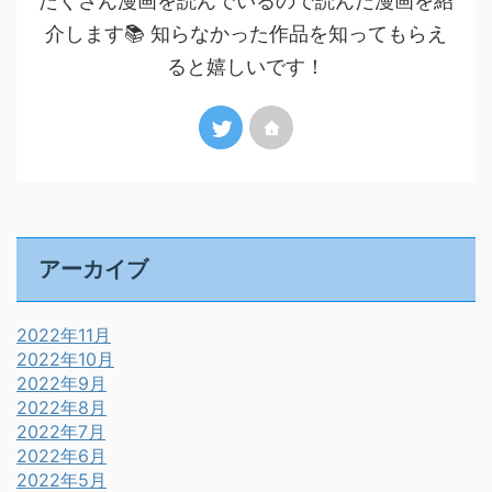
たくさん漫画を読んでいるので読んだ漫画を紹
介します📚 知らなかった作品を知ってもらえ
ると嬉しいです！
アーカイブ
2022年11月
2022年10月
2022年9月
2022年8月
2022年7月
2022年6月
2022年5月