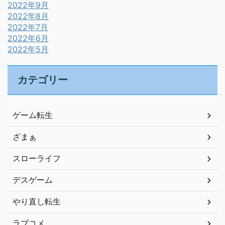
2022年9月
2022年8月
2022年7月
2022年6月
2022年5月
カテゴリー
ゲーム転生
ざまぁ
スローライフ
デスゲーム
やり直し転生
ラブコメ