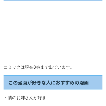
コミックは現在8巻まで出ています。
この漫画が好きな人におすすめの漫画
・隣のお姉さんが好き