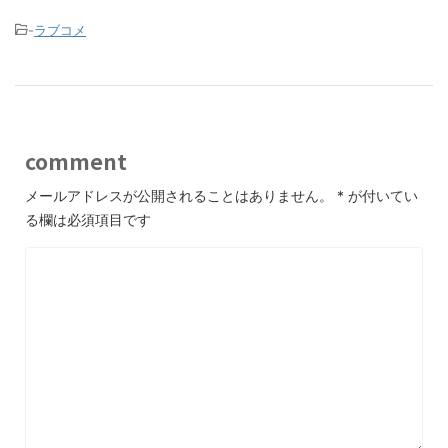
-
ラブコメ
comment
メールアドレスが公開されることはありません。
*
が付いてい
る欄は必須項目です