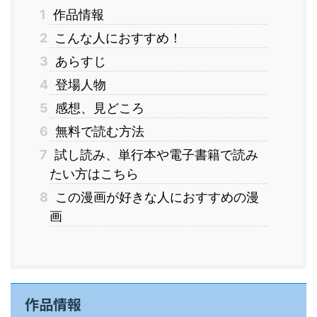
1
作品情報
2
こんな人におすすめ！
3
あらすじ
4
登場人物
5
感想、見どころ
6
無料で読む方法
7
試し読み、単行本や電子書籍で読み
たい方はこちら
8
この漫画が好きな人におすすめの漫
画
作品情報