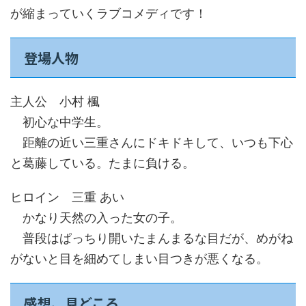
が縮まっていくラブコメディです！
登場人物
主人公 小村 楓
初心な中学生。
距離の近い三重さんにドキドキして、いつも下心
と葛藤している。たまに負ける。
ヒロイン 三重 あい
かなり天然の入った女の子。
普段はぱっちり開いたまんまるな目だが、めがね
がないと目を細めてしまい目つきが悪くなる。
感想、見どころ