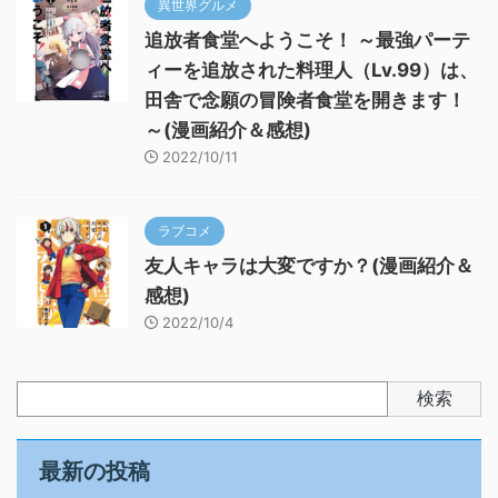
異世界グルメ
追放者食堂へようこそ！ ～最強パーテ
ィーを追放された料理人（Lv.99）は、
田舎で念願の冒険者食堂を開きます！
～(漫画紹介＆感想)
2022/10/11
ラブコメ
友人キャラは大変ですか？(漫画紹介＆
感想)
2022/10/4
検索
最新の投稿