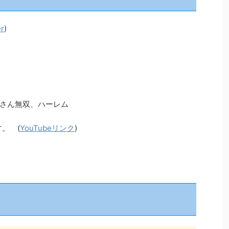
er
)
さん無双、ハーレム
。 (
You
T
ubeリンク
)