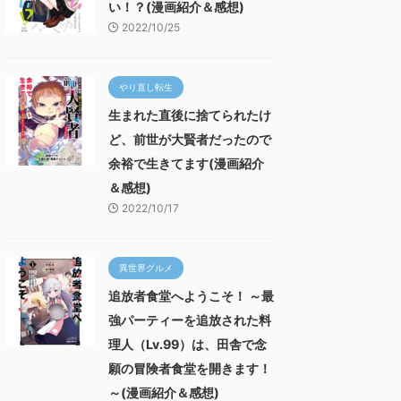
い！？(漫画紹介＆感想)
2022/10/25
やり直し転生
生まれた直後に捨てられたけ
ど、前世が大賢者だったので
余裕で生きてます(漫画紹介
＆感想)
2022/10/17
異世界グルメ
追放者食堂へようこそ！ ～最
強パーティーを追放された料
理人（Lv.99）は、田舎で念
願の冒険者食堂を開きます！
～(漫画紹介＆感想)