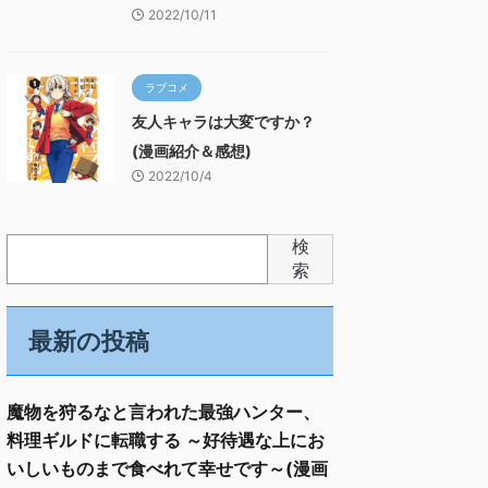
2022/10/11
ラブコメ
友人キャラは大変ですか？
(漫画紹介＆感想)
2022/10/4
検
索
最新の投稿
魔物を狩るなと言われた最強ハンター、
料理ギルドに転職する ～好待遇な上にお
いしいものまで食べれて幸せです～(漫画